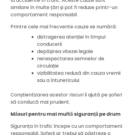
la accidente în trafic. Aceste cauze sunt
similare în multe țări și pot fi reduse printr-un
comportament responsabil.
Printre cele mai frecvente cauze se numără:
distragerea atenției în timpul
conducerii
depășirea vitezei legale
nerespectarea semnelor de
circulație
vizibilitatea redusă din cauza vremii
sau a întunericului
Conștientizarea acestor riscuri îi ajută pe șoferi
să conducă mai prudent.
Măsuri pentru mai multă siguranță pe drum
Siguranța în trafic începe cu un comportament
responsabil. Șoferii ar trebui să păstreze o