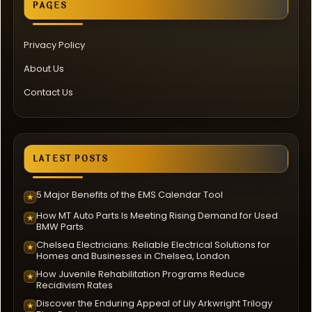
PAGES
Privacy Policy
About Us
Contact Us
LATEST POSTS
5 Major Benefits of the EMS Calendar Tool
★
How MT Auto Parts Is Meeting Rising Demand for Used
★
BMW Parts
Chelsea Electricians: Reliable Electrical Solutions for
★
Homes and Businesses in Chelsea, London
How Juvenile Rehabilitation Programs Reduce
★
Recidivism Rates
Discover the Enduring Appeal of Lily Arkwright Trilogy
★