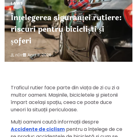
LAWS
Înțelegerea siguranței rutiere:
riscuri pentru bicicliști și
șoferi
nDir
April 8, 2026
Traficul rutier face parte din viața de zi cu zi a
multor oameni. Mașinile, bicicletele și pietonii
împart același spațiu, ceea ce poate duce
uneori la situații periculoase.
Mulți oameni caută informații despre
Accidente de ciclism
pentru a înțelege de ce
se produc accidentele de bicicletă și cum se