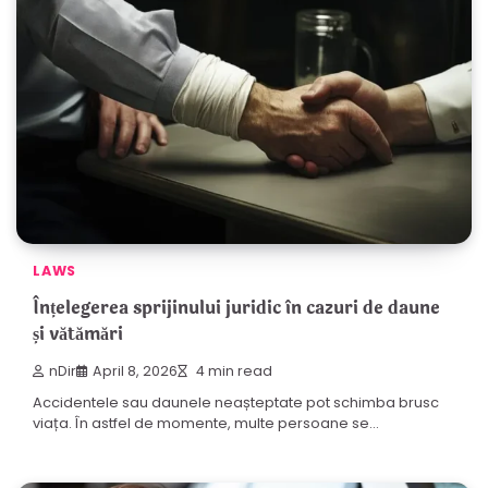
LAWS
Înțelegerea sprijinului juridic în cazuri de daune
și vătămări
nDir
April 8, 2026
4 min read
Accidentele sau daunele neașteptate pot schimba brusc
viața. În astfel de momente, multe persoane se…