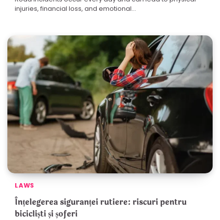
injuries, financial loss, and emotional…
LAWS
Înțelegerea siguranței rutiere: riscuri pentru
bicicliști și șoferi